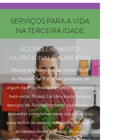
SERVIÇOS PARA A VIDA
NA TERCEIRA IDADE
ACONSELHAMENTO
NUTRICIONAL E ALIMENTAR
Muitos dos membros da comunidade
do Residencial Plenitude precisam de
algum tipo de monitoramento de saúde e
bem-estar. Nosso Lar de idosos fornece
serviços de Aconselhamento nutricional e
alimentar complementares e sob medida
para todos os nossos residentes. Ao suprir
as necessidades pessoais de cada
residente, damos um passo adiante para