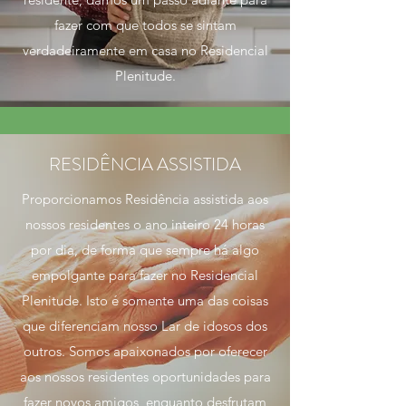
fazer com que todos se sintam
verdadeiramente em casa no Residencial
Plenitude.
RESIDÊNCIA ASSISTIDA
Proporcionamos Residência assistida aos
nossos residentes o ano inteiro 24 horas
por dia, de forma que sempre há algo
empolgante para fazer no Residencial
Plenitude. Isto é somente uma das coisas
que diferenciam nosso Lar de idosos dos
outros. Somos apaixonados por oferecer
aos nossos residentes oportunidades para
fazer novos amigos, enquanto desfrutam