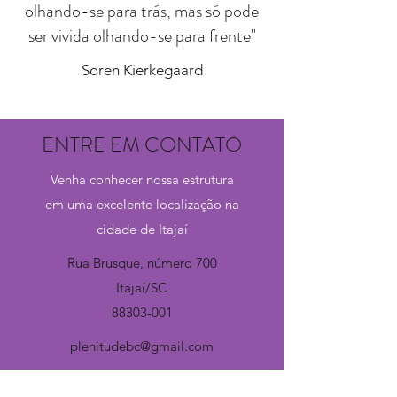
olhando-se para trás, mas só pode
ser vivida olhando-se para frente"
Soren Kierkegaard
ENTRE EM CONTATO
Venha conhecer nossa estrutura
em uma excelente localização na
cidade de Itajaí
Rua Brusque, número 700
Itajaí/SC
88303-001
plenitudebc@gmail.com
(47) 3075-0908